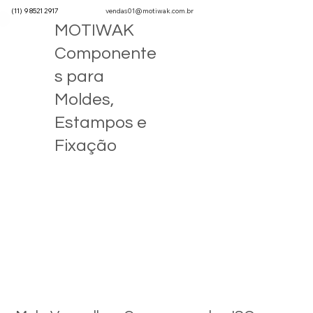
(11) 9 8521 2917
vendas01@motiwak.com.br
MOTIWAK
Componente
s para
Moldes,
Estampos e
Fixação