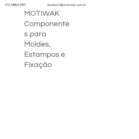
(11) 9 8521 2917
vendas01@motiwak.com.br
MOTIWAK
Componente
s para
Moldes,
Estampos e
Fixação