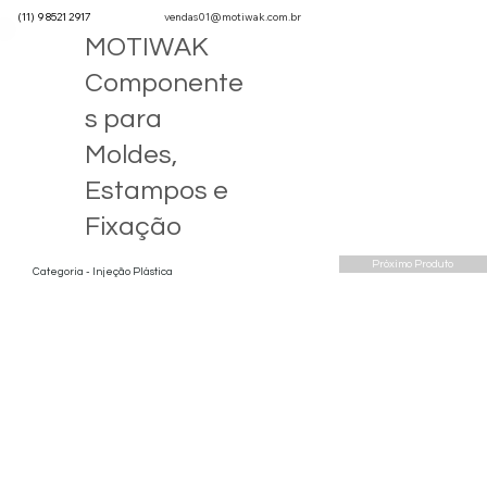
(11) 9 8521 2917
vendas01@motiwak.com.br
MOTIWAK
Componente
s para
Moldes,
Estampos e
Fixação
Próximo Produto
Categoria - Injeção Plástica