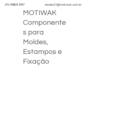
(11) 9 8521 2917
vendas01@motiwak.com.br
MOTIWAK
Componente
s para
Moldes,
Estampos e
Fixação