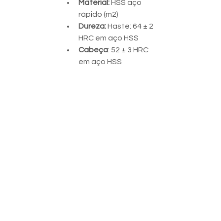
Material: 
HSS aço 
rápido (m2)
Dureza: 
Haste: 64 ± 2 
HRC em aço HSS
Cabeça
: 52 ± 3 HRC 
em aço HSS