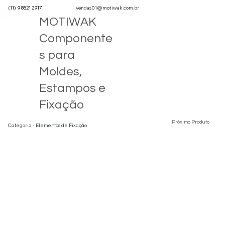
(11) 9 8521 2917
vendas01@motiwak.com.br
MOTIWAK
Componente
s para
Moldes,
Estampos e
Fixação
Próximo Produto
Categoria - Elementos de Fixação