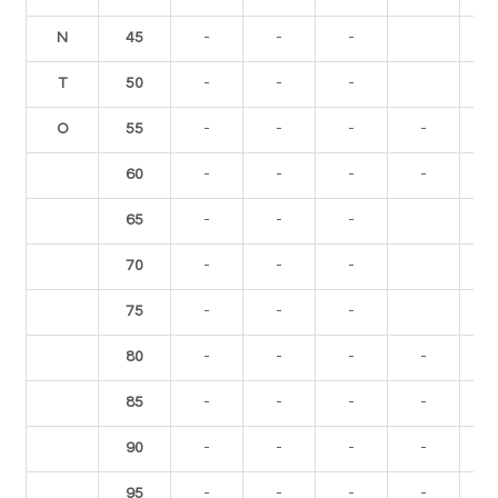
N
45
-
-
-
T
50
-
-
-
O
55
-
-
-
-
60
-
-
-
-
65
-
-
-
70
-
-
-
75
-
-
-
80
-
-
-
-
85
-
-
-
-
90
-
-
-
-
95
-
-
-
-