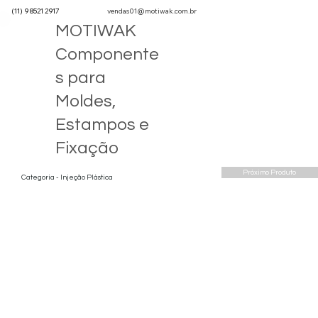
(11) 9 8521 2917
vendas01@motiwak.com.br
MOTIWAK
Componente
s para
Moldes,
Estampos e
Fixação
Próximo Produto
Categoria - Injeção Plástica