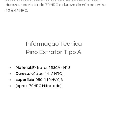
dureza superficial de 70 HRC e dureza do núcleo entre
40 e 44 HRC.
Informação Técnica
Pino Extrator Tipo A
Material: 
Extrator 1530A - H13 
Dureza:
 Núcleo 44±2 HRC, 
superfície
: 950-110 HV 0,3 
(aprox. 70HRC Nitretado)