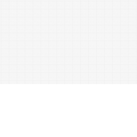
Start
Products