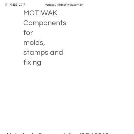
(11) 9 8521 2917
vendas01@motiwak.com.br
MOTIWAK
Components
for
molds,
stamps and
fixing