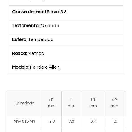
Classe de resistência
: 5.8
Tratamento: 
Oxidado
Esfera: 
Temperada
Rosca: 
Métrica
Modelo: 
Fenda e Allen
d1
L
L1
d2
Descrição
mm
mm
mm
mm
MW 615 M3
m3
7,0
0,4
1,5