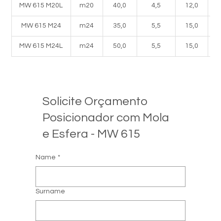
MW 615 M20L
m20
40,0
4,5
12,0
MW 615 M24
m24
35,0
5,5
15,0
MW 615 M24L
m24
50,0
5,5
15,0
Solicite Orçamento
Posicionador com Mola
e Esfera - MW 615
Name
*
Surname