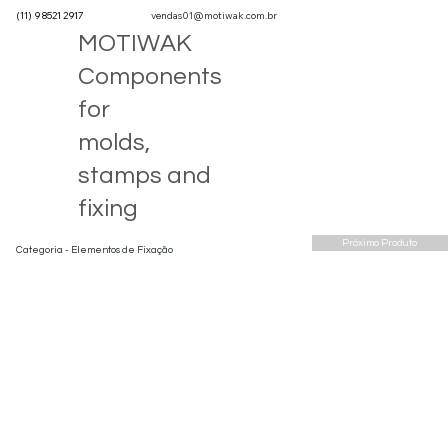
(11) 9 8521 2917
vendas01@motiwak.com.br
MOTIWAK
Components
for
molds,
stamps and
fixing
Próximo Produto
Categoria - Elementos de Fixação