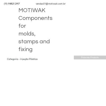
(11) 9 8521 2917
vendas01@motiwak.com.br
MOTIWAK
Components
for
molds,
stamps and
fixing
Próximo Produto
Categoria - Injeção Plástica